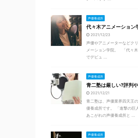
声優養成所
代々木アニメーション
2021/12/23
声優やアニメーターなどク
メーション学院。 「代々木
でデビュ ...
声優養成所
青二塾は厳しい?評判
2021/12/21
青二塾は、声優業界四天王
優養成所です。 「進撃の巨
あこがれの声優養成所と ...
声優養成所