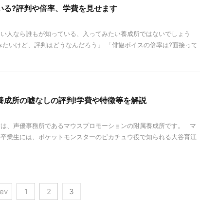
いる?評判や倍率、学費を見せます
たい人なら誰もが知っている、入ってみたい養成所ではないでしょう
みたいけど、評判はどうなんだろう」 「俳協ボイスの倍率は?面接って
養成所の嘘なしの評判!学費や特徴等を解説
所は、声優事務所であるマウスプロモーションの附属養成所です。 マ
の卒業生には、ポケットモンスターのピカチュウ役で知られる大谷育江
rev
1
2
3