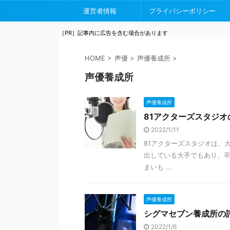
運営者情報
プライバシーポリシー
［PR］記事内に広告を含む場合があります
HOME
>
声優
>
声優養成所
>
声優養成所
声優養成所
81アクターズスタジオ
2022/1/11
81アクターズスタジオは、
出している大手でもあり、
まいも ...
声優養成所
シグマセブン養成所の
2022/1/6