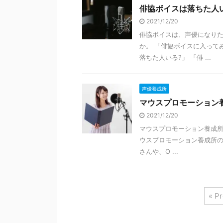
俳協ボイスは落ちた人
2021/12/20
俳協ボイスは、声優になり
か。 「俳協ボイスに入って
落ちた人いる?」 「俳 ...
声優養成所
マウスプロモーション
2021/12/20
マウスプロモーション養成
ウスプロモーション養成所
さんや、O ...
« P