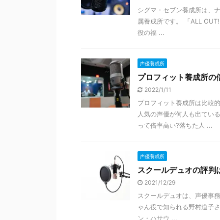
シグマ・セブン養成所は、
属養成所です。 「ALL OU
役の福 ...
声優養成所
プロフィット養成所の
2022/1/11
プロフィット養成所は比較
人気の声優が何人も出ている
って倍率高い?落ちた人 ...
声優養成所
スクールデュオの評判は
2021/12/29
スクールデュオは、声優事
ゃん役で知られる野村道子
ン・ハサウ ...