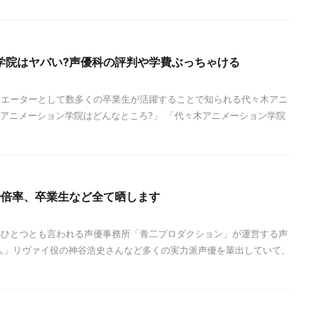
学院はヤバい?声優科の評判や学費ぶっちゃける
リエーターとして数多くの卒業生が活躍することで知られる代々木アニ
アニメーション学院はどんなところ?」 「代々木アニメーション学院
や倍率、卒業生など全て晒します
のひとつとも言われる声優事務所「青二プロダクション」が運営する声
人」リヴァイ役の神谷浩史さんなど多くの実力派声優を輩出していて、