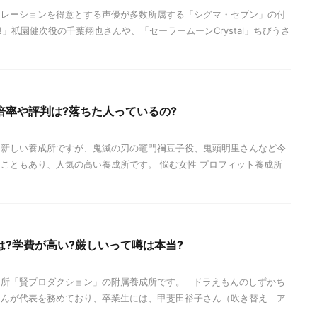
ナレーションを得意とする声優が多数所属する「シグマ・セブン」の付
T!!」祇園健次役の千葉翔也さんや、「セーラームーンCrystal」ちびうさ
倍率や評判は?落ちた人っているの?
的新しい養成所ですが、鬼滅の刃の竈門禰豆子役、鬼頭明里さんなど今
こともあり、人気の高い養成所です。 悩む女性 プロフィット養成所
?学費が高い?厳しいって噂は本当?
務所「賢プロダクション」の附属養成所です。 ドラえもんのしずかち
さんが代表を務めており、卒業生には、甲斐田裕子さん（吹き替え ア