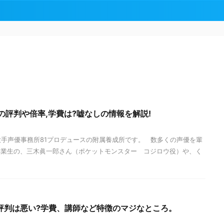
の評判や倍率,学費は?嘘なしの情報を解説!
大手声優事務所81プロデュースの附属養成所です。 数多くの声優を輩
卒業生の、三木眞一郎さん（ポケットモンスター コジロウ役）や、く
評判は悪い?学費、講師など特徴のマジなところ。