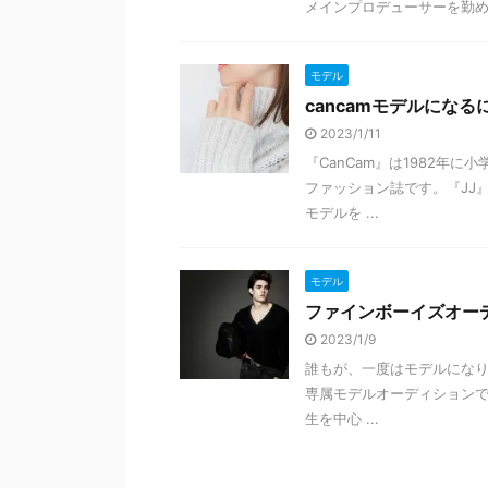
メインプロデューサーを勤める
モデル
cancamモデルにな
2023/1/11
『CanCam』は1982年
ファッション誌です。『JJ
モデルを ...
モデル
ファインボーイズオー
2023/1/9
誰もが、一度はモデルになり
専属モデルオーディション
生を中心 ...