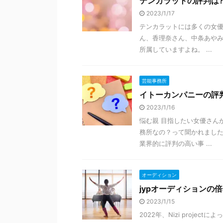
テンカラットの評判は
2023/1/17
テンカラットには多くの女優
ん、香理奈さん、中条あや
所属していますよね。 ...
芸能事務所
イトーカンパニーの評
2023/1/16
悩む親 目指したい女優さん
務所なの？って聞かれました
業界的に評判の高い事 ...
オーディション
jypオーディションの
2023/1/15
2022年、Nizi proje