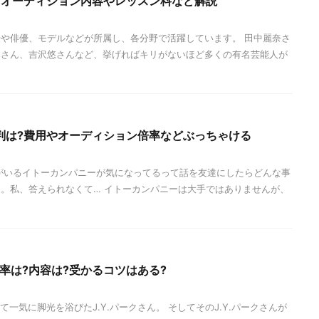
?オーディション内容やレッスン料など解説
や俳優、モデルなどが所属し、各分野で活躍しています。 田中麗奈さ
みさん、吉沢悠さんなど、挙げればキリがないほど多くの有名芸能人が
判は?費用やオーディション倍率などぶっちゃける
がいるイトーカンパニーが気になってるって話を友達にしたらどんな事
。私、答えられなくて… イトーカンパニーは大手ではありませんが、
倍率は?内容は?受かるコツはある?
ctによって一気に脚光を浴びたJ.Y.パークさん。 そしてそのJ.Y.パークさんが