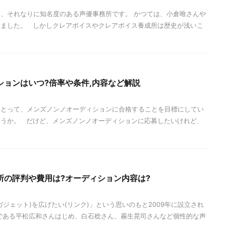
、それなりに知名度のある声優事務所です。 かつては、小倉唯さんや
いました。 しかしクレアボイスやクレアボイス養成所は歴史が浅いこ
ションはいつ?倍率や条件,内容など解説
にとって、メンズノンノオーディションに合格することを目標にしてい
ょうか。 だけど、メンズノンノオーディションに応募したいけれど、
所の評判や費用は?オーディション内容は?
ジェット)を広げたい(リンク)」という思いのもと2009年に設立され
である平松広和さんはじめ、白石稔さん、霧生晃司さんなど個性的な声