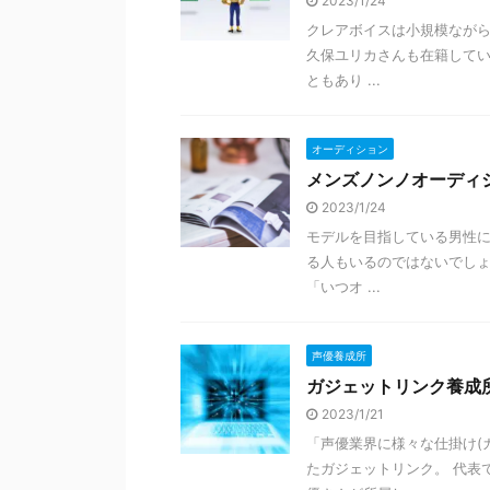
2023/1/24
クレアボイスは小規模ながら
久保ユリカさんも在籍して
ともあり ...
オーディション
メンズノンノオーディ
2023/1/24
モデルを目指している男性
る人もいるのではないでし
「いつオ ...
声優養成所
ガジェットリンク養成
2023/1/21
「声優業界に様々な仕掛け(ガ
たガジェットリンク。 代表