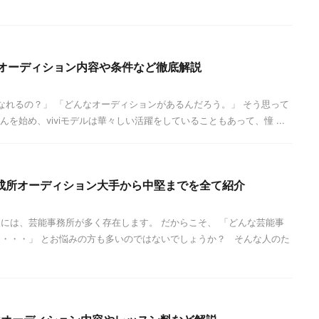
は?オーディション内容や条件など徹底解説
らなれるの？」 「どんなオーディションがあるんだろう。」 そう思って
を始め、viviモデルは華々しい活躍をしていることもあって、憧 ...
成所オーディション大手から中堅までを全て紹介
には、芸能事務所が多く存在します。 だからこそ、 「どんな芸能事
・・・」 とお悩みの方も多いのではないでしょうか？ そんな人のた