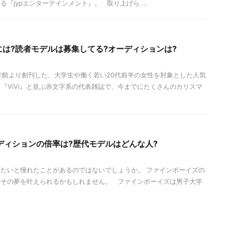
『jypエンターテインメント』。 取り上げら ...
るには?読者モデルは募集してる?オーディションは?
に小学館より創刊した、大学生や働く若い20代前半の女性を対象とした人気
』『ViVi』と並ぶ赤文字系の代表雑誌で、今までにたくさんのカリスマ
ディションの倍率は?歴代モデルはどんな人?
たいと憧れたことがあるのではないでしょうか。 ファインボーイズの
でその夢を叶えられるかもしれません。 ファインボーイズは男子大学