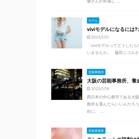
優さんが所属し ...
モデル
viviモデルになるに
2023/1/21
「viviモデルってどうした
いませんか。 藤田ニコルさん
芸能事務所
大阪の芸能事務所、養
2023/1/19
西日本の中心都市である大阪
務所を選んだらいいんだろう
めに、 ...
芸能事務所