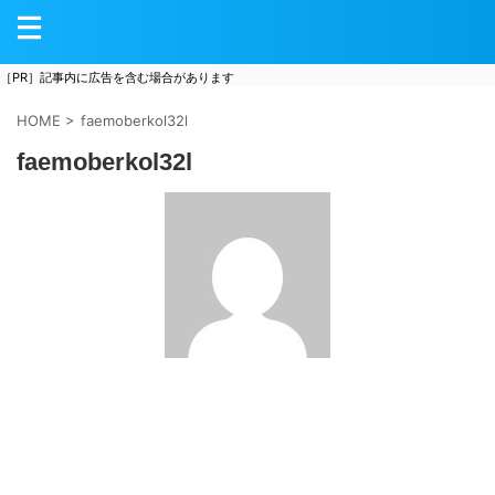
［PR］記事内に広告を含む場合があります
HOME
>
faemoberkol32l
faemoberkol32l