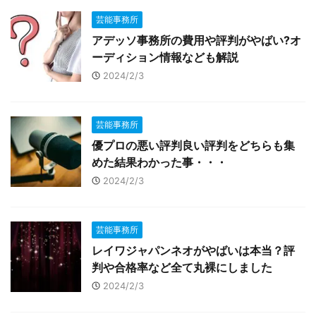
芸能事務所
アデッソ事務所の費用や評判がやばい?オ
ーディション情報なども解説
2024/2/3
芸能事務所
優プロの悪い評判良い評判をどちらも集
めた結果わかった事・・・
2024/2/3
芸能事務所
レイワジャパンネオがやばいは本当？評
判や合格率など全て丸裸にしました
2024/2/3